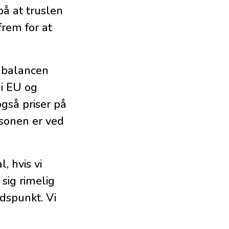
på at truslen
frem for at
 balancen
 i EU og
gså priser på
sonen er ved
, hvis vi
sig rimelig
idspunkt. Vi