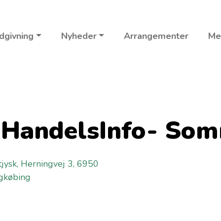
dgivning
Nyheder
Arrangementer
Me
 HandelsInfo- So
tjysk, Herningvej 3, 6950
gkøbing