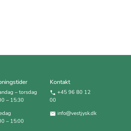
ningstider
Kontakt
ndag – torsdag
+45 96 80 12
00 – 15:30
00
edag
info@vestjysk.dk
00 – 15:00