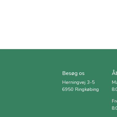
Besøg os
Åb
Herningvej 3-5
Ma
6950 Ringkøbing
8:
Fr
8: