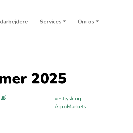
darbejdere
Services
Om os
mmer 2025
vestjysk og
AgroMarkets