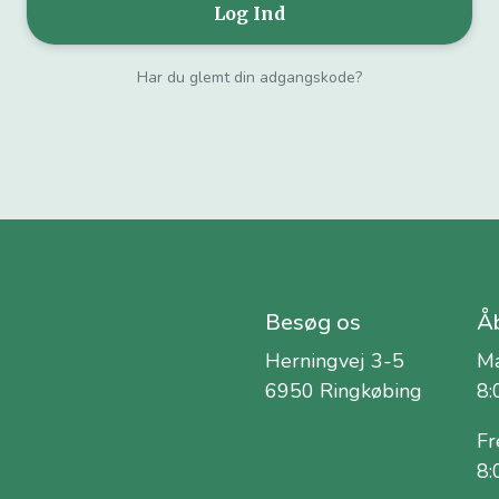
Har du glemt din adgangskode?
Besøg os
Åb
Herningvej 3-5
Ma
6950 Ringkøbing
8:
Fr
8: