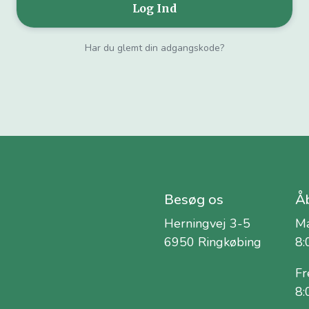
Har du glemt din adgangskode?
Besøg os
Åb
Herningvej 3-5
Ma
6950 Ringkøbing
8:
Fr
8: