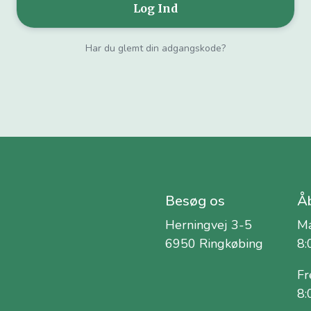
Har du glemt din adgangskode?
Besøg os
Åb
Herningvej 3-5
Ma
6950 Ringkøbing
8:
Fr
8: