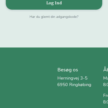
Har du glemt din adgangskode?
Besøg os
Åb
Herningvej 3-5
Ma
6950 Ringkøbing
8:
Fr
8: